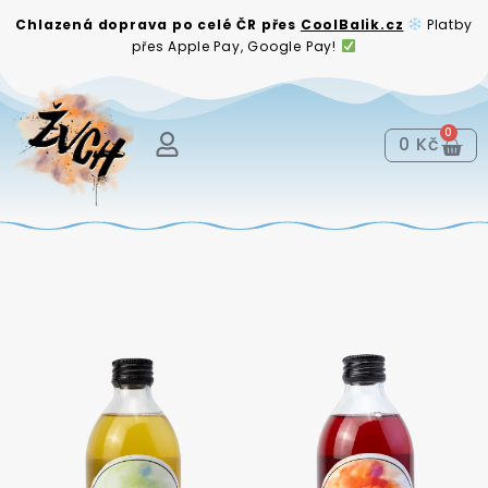
Chlazená doprava po celé ČR přes
CoolBalik.cz
Platby
přes Apple Pay, Google Pay!
0
0
Kč