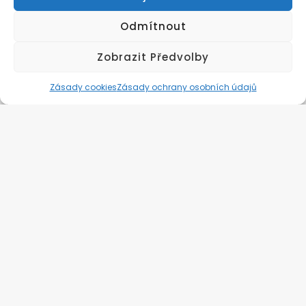
Instagram
Instagram
Odmítnout
@zivuchakombucha
@zivuchakombucha
Zobrazit Předvolby
Zásady cookies
Zásady ochrany osobních údajů