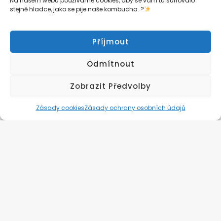
Na našem webu používáme cookies, aby se vám tu surfovalo
stejně hladce, jako se pije naše kombucha. ?
Instagram
Instagram
Příjmout
@zivuchakombucha
@zivuchakombucha
Odmítnout
Zobrazit Předvolby
Zásady cookies
Zásady ochrany osobních údajů